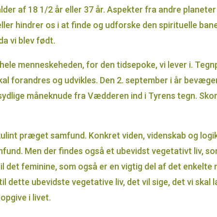
alder af 18 1/2 år eller 37 år. Aspekter fra andre planete
ler hindrer os i at finde og udforske den spirituelle bane.
a vi blev født.
le menneskeheden, for den tidsepoke, vi lever i. Tegnp
 skal forandres og udvikles. Den 2. september i år bevæg
 sydlige måneknude fra Vædderen ind i Tyrens tegn. Sko
ulint præget samfund. Konkret viden, videnskab og logik,
nd. Men der findes også et ubevidst vegetativt liv, som 
il det feminine, som også er en vigtig del af det enkelte
l dette ubevidste vegetative liv, det vil sige, det vi sk
pgive i livet.