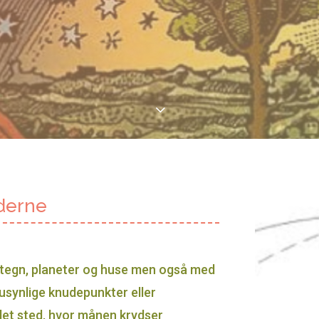
3
derne
etegn, planeter og huse men også med
usynlige knudepunkter eller
det sted, hvor månen krydser