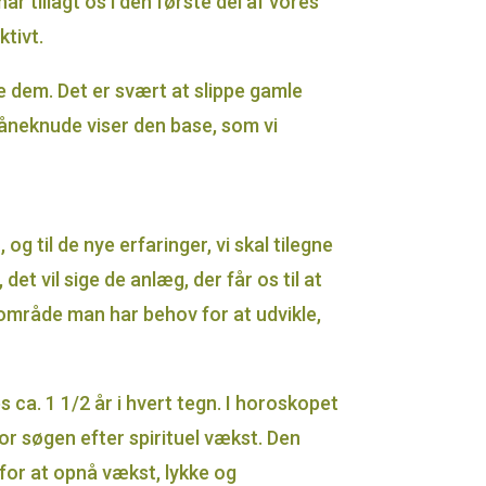
har tillagt os i den første del af vores
ktivt.
e dem. Det er svært at slippe gamle
 måneknude viser den base, som vi
g til de nye erfaringer, vi skal tilegne
t vil sige de anlæg, der får os til at
 område man har behov for at udvikle,
 ca. 1 1/2 år i hvert tegn. I horoskopet
vor søgen efter spirituel vækst. Den
i for at opnå vækst, lykke og