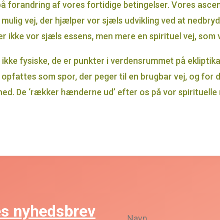
 forandring af vores fortidige betingelser. Vores ascen
ulig vej, der hjælper vor sjæls udvikling ved at nedbryde
ikke vor sjæls essens, men mere en spirituel vej, som 
ikke fysiske, de er punkter i verdensrummet på ekliptik
e opfattes som spor, der peger til en brugbar vej, og for 
. De ‘rækker hænderne ud’ efter os på vor spirituelle re
s nyhedsbrev