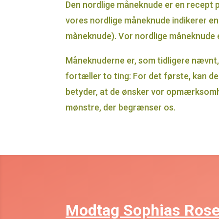
Den nordlige måneknude er en recept på
vores nordlige måneknude indikerer en m
måneknude). Vor nordlige måneknude er 
Måneknuderne er, som tidligere nævnt, 
fortæller to ting: For det første, kan d
betyder, at de ønsker vor opmærksomhed
mønstre, der begrænser os.
Modtag Sophias Rose