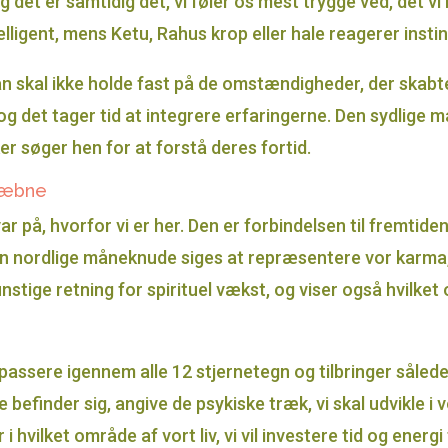
g det er samtidig det, vi føler os mest trygge ved, det vi 
lligent, mens Ketu, Rahus krop eller hale reagerer instin
n skal ikke holde fast på de omstændigheder, der skabt
 og det tager tid at integrere erfaringerne. Den sydlige
r søger hen for at forstå deres fortid.
kæbne
på, hvorfor vi er her. Den er forbindelsen til fremtiden, o
 nordlige måneknude siges at repræsentere vor karma, de
stige retning for spirituel vækst, og viser også hvilket
assere igennem alle 12 stjernetegn og tilbringer således
befinder sig, angive de psykiske træk, vi skal udvikle i 
 hvilket område af vort liv, vi vil investere tid og energ