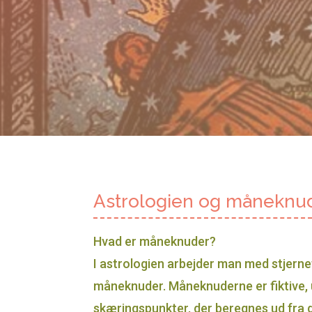
Astrologien og måneknu
Hvad er måneknuder?
I astrologien arbejder man med stjern
måneknuder. Måneknuderne er fiktive, 
skæringspunkter, der beregnes ud fra 