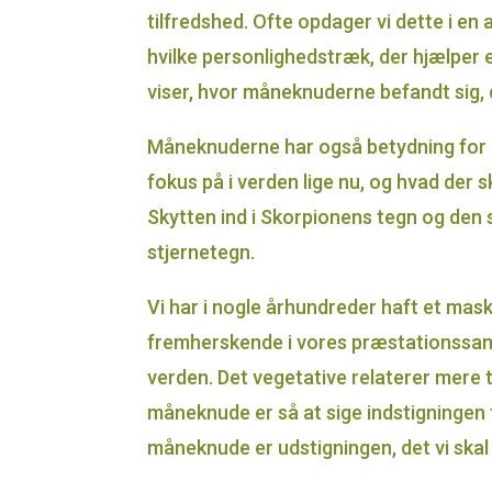
tilfredshed. Ofte opdager vi dette i en 
hvilke personlighedstræk, der hjælper el
viser, hvor måneknuderne befandt sig, d
Måneknuderne har også betydning for he
fokus på i verden lige nu, og hvad der
Skytten ind i Skorpionens tegn og den
stjernetegn.
Vi har i nogle århundreder haft et mask
fremherskende i vores præstationssamfu
verden. Det vegetative relaterer mere t
måneknude er så at sige indstigningen ti
måneknude er udstigningen, det vi skal o